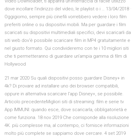
Video Downloader, ti apparirà un’interfaccia di facile utilizzo
dove incollare l’indirizzo del video, le playlist o i … 13/04/2018 ·
Oggigiorno, sempre più cinefili vorrebbero vedere i loro film
preferiti online o su dispositivi mobili. Ma per guardare i film
scaricati su dispositivi multimediali specifici, devi scaricarli da
siti web dov’è possibile scaricare film in MP4 gratuitamente e
nel giusto formato. Qui condivideremo con te i 10 migliori siti
che ti permetteranno di guardare un’ampia gamma di film di
Hollywood
21 mar 2020 Su quali dispositivi posso guardare Disney+ in
4k? Di provare ad installare uno dei browser compatibili,
oppure in alternativa scaricare l'app Disney+, se possibile.
Articolo precedenteMigliori siti di streaming: film e serie tv
App IMMUNI: quando esce, dove scaricarla, obbligatorietà e
come funziona. 18 nov 2019 Che corrisponde alla risoluzione
4K. più complesse ma, al contempo, ci fornisce informazioni
molto più complete se sappiamo dove cercare. 4 set 2019