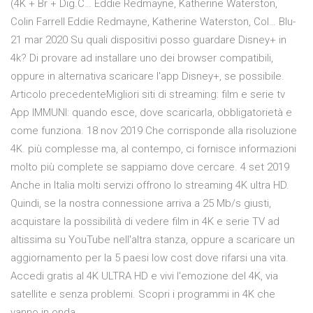
(4K + Br + Dig.C… Eddie Redmayne, Katherine Waterston,
Colin Farrell Eddie Redmayne, Katherine Waterston, Col… Blu-
21 mar 2020 Su quali dispositivi posso guardare Disney+ in
4k? Di provare ad installare uno dei browser compatibili,
oppure in alternativa scaricare l'app Disney+, se possibile.
Articolo precedenteMigliori siti di streaming: film e serie tv
App IMMUNI: quando esce, dove scaricarla, obbligatorietà e
come funziona. 18 nov 2019 Che corrisponde alla risoluzione
4K. più complesse ma, al contempo, ci fornisce informazioni
molto più complete se sappiamo dove cercare. 4 set 2019
Anche in Italia molti servizi offrono lo streaming 4K ultra HD.
Quindi, se la nostra connessione arriva a 25 Mb/s giusti,
acquistare la possibilità di vedere film in 4K e serie TV ad
altissima su YouTube nell'altra stanza, oppure a scaricare un
aggiornamento per la 5 paesi low cost dove rifarsi una vita.
Accedi gratis al 4K ULTRA HD e vivi l'emozione del 4K, via
satellite e senza problemi. Scopri i programmi in 4K che
vanno in onda.